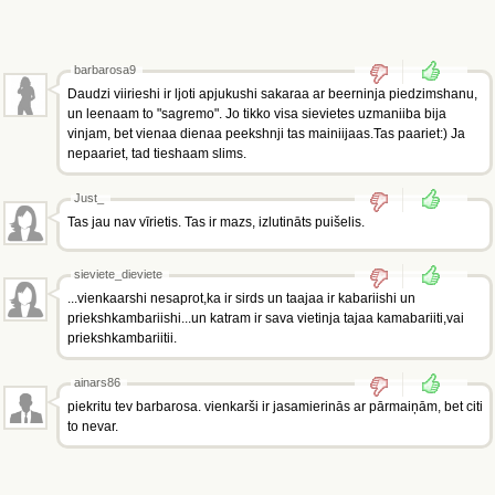
barbarosa9
Daudzi viirieshi ir ljoti apjukushi sakaraa ar beerninja piedzimshanu,
un leenaam to "sagremo". Jo tikko visa sievietes uzmaniiba bija
vinjam, bet vienaa dienaa peekshnji tas mainiijaas.Tas paariet:) Ja
nepaariet, tad tieshaam slims.
Just_
Tas jau nav vīrietis. Tas ir mazs, izlutināts puišelis.
sieviete_dieviete
...vienkaarshi nesaprot,ka ir sirds un taajaa ir kabariishi un
priekshkambariishi...un katram ir sava vietinja tajaa kamabariiti,vai
priekshkambariitii.
ainars86
piekritu tev barbarosa. vienkarši ir jasamierinās ar pārmaiņām, bet citi
to nevar.