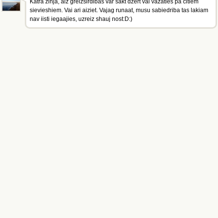
Katra zinja, aiz greizsirdibas var sakt dzert vai vazaties pa citiem
sievieshiem. Vai ari aiziet. Vajag runaat, musu sabiedriba tas lakiam
nav iisti iegaajies, uzreiz shauj nost:D:)