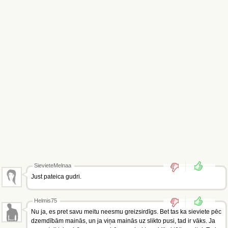
SievieteMelnaa
Just pateica gudri.
Helmis75
Nu ja, es pret savu meitu neesmu greizsirdīgs. Bet tas ka sieviete pēc
dzemdībām mainās, un ja viņa mainās uz slikto pusi, tad ir vāks. Ja