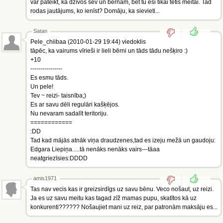
var pateikt, ka dzīvos sev un bērnam, bet tu esi tikai tētis meitai. Tad
rodas jautājums, ko ienīst? Domāju, ka sievieti...
Satan
Pele_chiibaa (2010-01-29 19:44) viedoklis
tāpēc, ka vairums vīrieši ir lieli bērni un tāds tādu nešķiro :)
+10
----------------
Es esmu tāds.
Un pele!
Tev ~ reizi- taisnība;)
Es ar savu dēli regulāri kašķējos.
Nu nevaram sadalīt teritoriju.
============
:DD
Tad kad mājās atnāk viņa draudzenes,tad es izeju mežā un gaudoju:
Edgara Liepiņa.....tā nenāks nenāks vairs---tāaa
neatgriezīsies:DDDD
amis1971
Tas nav vecis kas ir greizsirdīgs uz savu bēnu. Veco nošaut, uz reizi.
Ja es uz savu meitu kas tagad zīž mamas pupu, skatītos kā uz
konkurenti?????? Nošaujiet mani uz reiz, par patronām maksāju es...