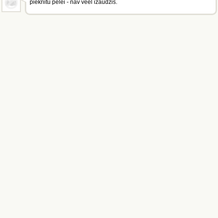
piekriitu pelei - nav veel izaudzis.