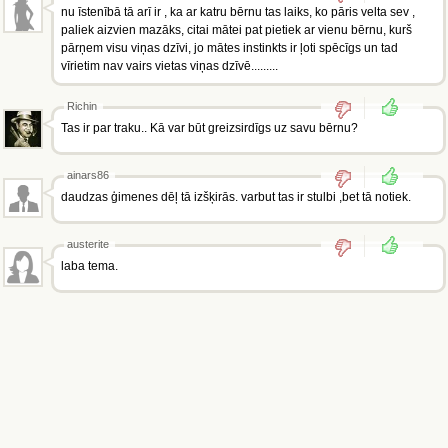
nu īstenībā tā arī ir , ka ar katru bērnu tas laiks, ko pāris velta sev ,
paliek aizvien mazāks, citai mātei pat pietiek ar vienu bērnu, kurš
pārņem visu viņas dzīvi, jo mātes instinkts ir ļoti spēcīgs un tad
vīrietim nav vairs vietas viņas dzīvē.........
Richin
Tas ir par traku.. Kā var būt greizsirdīgs uz savu bērnu?
ainars86
daudzas ģimenes dēļ tā izšķirās. varbut tas ir stulbi ,bet tā notiek.
austerite
laba tema.