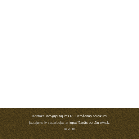
Kontakti:
info@jautajums.lv
|
Lietošanas noteikumi
jautajums.lv sadarbojas ar
iepazīšanās portālu
oHo.lv.
© 2010