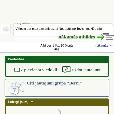
miljaalabaa
Vīrietim par maz uzmanības...:) Nedabūs no Tevis - meklēs citur.
nākamās atbildes
Atbildes 1 līdz 20 (kopā
nākamās >>
46)
Piedalīties
pievienot viedokli
uzdot jautājumu
Citi jautājumi grupā "Bērni"
Līdzīgi jautājumi