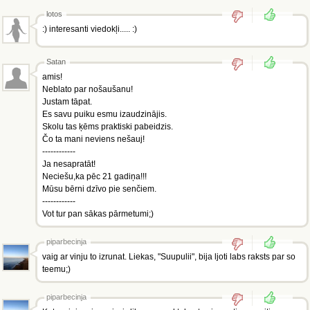
lotos
:) interesanti viedokļi..... :)
Satan
amis!
Neblato par nošaušanu!
Justam tāpat.
Es savu puiku esmu izaudzinājis.
Skolu tas ķēms praktiski pabeidzis.
Čo ta mani neviens nešauj!
------------
Ja nesapratāt!
Neciešu,ka pēc 21 gadiņa!!!
Mūsu bērni dzīvo pie senčiem.
------------
Vot tur pan sākas pārmetumi;)
piparbecinja
vaig ar vinju to izrunat. Liekas, "Suupulii", bija ljoti labs raksts par so
teemu;)
piparbecinja