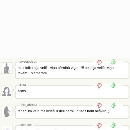
sweetpoison
maz laika bija veltīts viņa bērnībā viņam!!!! bet bija veltīts viņa
tevām....piemēram
lirica
slims.
Pele_chiibaa
tāpēc, ka vairums vīrieši ir lieli bērni un tāds tādu nešķiro :)
edmunds