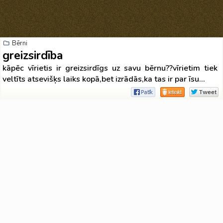
Bērni
greizsirdība
kāpēc vīrietis ir greizsirdīgs uz savu bērnu??vīrietim tiek
veltīts atsevišķs laiks kopā,bet izrādās,ka tas ir par īsu...