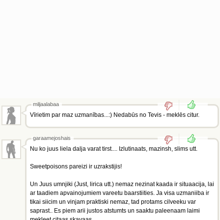
miljaalabaa
Vīrietim par maz uzmanības...:) Nedabūs no Tevis - meklēs citur.
garaamejoshais
Nu ko juus liela dalja varat tirst.... Izlutinaats, mazinsh, slims utt.
Sweetpoisons pareizi ir uzrakstijis!
Un Juus umnjiki (Just, lirica utt.) nemaz nezinat kaada ir situaacija, lai
ar taadiem apvainojumiem vareetu baarstiities. Ja visa uzmaniiba ir
tikai siicim un vinjam praktiski nemaz, tad protams cilveeku var
saprast.. Es piem arii justos atstumts un saaktu paleenaam laimi
mekleet citaas skavaas