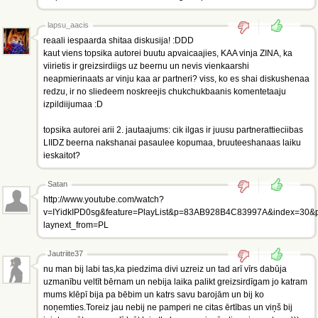
lapsu_aacis
reaali iespaarda shitaa diskusija! :DDD
kaut viens topsika autorei buutu apvaicaajies, KAA vinja ZINA, ka
viirietis ir greizsirdiigs uz beernu un nevis vienkaarshi
neapmierinaats ar vinju kaa ar partneri? viss, ko es shai diskushenaa
redzu, ir no sliedeem noskreejis chukchukbaanis komentetaaju
izpildiijumaa :D
topsika autorei arii 2. jautaajums: cik ilgas ir juusu partnerattieciibas
LIIDZ beerna nakshanai pasaulee kopumaa, bruuteeshanaas laiku
ieskaitot?
Satan
http://www.youtube.com/watch?
v=IYidkIPD0sg&feature=PlayList&p=83AB928B4C83997A&index=30&
laynext_from=PL
Jautriite37
nu man bij labi tas,ka piedzima divi uzreiz un tad arī vīrs dabūja
uzmanību veltīt bērnam un nebija laika palikt greizsirdīgam jo katram
mums klēpī bija pa bēbim un katrs savu barojām un bij ko
noņemties.Toreiz jau nebij ne pamperi ne citas ērtības un viņš bij