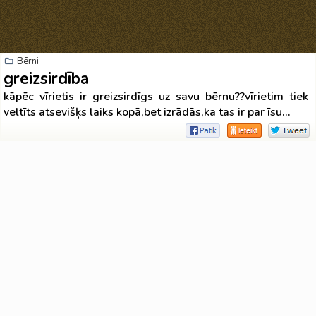
Bērni
greizsirdība
kāpēc vīrietis ir greizsirdīgs uz savu bērnu??vīrietim tiek
veltīts atsevišķs laiks kopā,bet izrādās,ka tas ir par īsu...