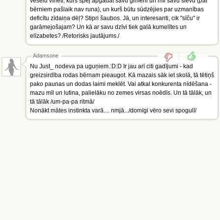
veselu vīrieti, kurš spēj apgādāt savu ģimeni un mīl savu sievu (par
bērniem pašlaik nav runa), un kurš būtu sūdzējies par uzmanības
deficītu zīdaiņa dēļ? Stipri šaubos. Jā, un interesanti, cik "sīču" ir
garāmejošajam? Un kā ar savu dzīvi tiek galā kumelītes un
elīzabetes? /Retorisks jautājums./
Adamsone
Nu Just_ nodeva pa uguņiem.:D:D Ir jau arī citi gadījumi - kad
greizsirdība rodas bērnam pieaugot. Kā mazais sāk iet skolā, tā tētiņš
pako paunas un dodas laimi meklēt. Vai atkal konkurenta nīdēšana -
mazu mīl un lutina, palielāku no zemes virsas noēdīs. Un tā tālāk, un
tā tālāk /um-pa-pa ritmā/
Nonākt mātes instinkta varā.... nmjā.../domīgi vēro sevi spogulī/