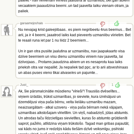
pateikt - nav nevienam viirietis jaalutina ar uzmaniibu, bet gan abiem
vecaakiem jaaaudzina beerni..un tad jaavelta laiku vienam otram, ja
paliek.
garaamejoshais
Nu nevajag krist galeejiibaas.. es piem negribeetu 4rus beernus... Bet
arii, ja ir 4 beerni, jaaatrod laiks kad pieveerts uzmaniibu viirietim. Bet
te reaali runa iet par 1 nu liidz 2 beerniem...
Un ir gan otra pusiite jaalutina ar uzmaniibu, nav jaapakaarto visa
dziive beerniem un visu dienu uzmaniibu viniem nav jaavelta, lai
dziivojaas... Protams jaaudzina abiem un es nesaprotu kaa laiks
prieksh otra var nepalikt. Ja nepaliek tad ppc, ar to arii atsveshinaas
un abas puses vieno tikai atvase/es un pajumte...
Just_
1
Ak, šie pārsmalcinātie mūsdienu "vīrieši"! Trauslās dvēselītes...
viņiem izrādās, trūkst uzmanības, jo sieviete, kura iznēsājusi un
dzemdējusi viņa paša bērnu, velta lielāku uzmanību mazam,
neaizsargātam - atkal uzsveru - viņa paša bērnam nekā vājajam,
uzmanības alkstošajam vīrietītim. Un viņš, nabadziņš, jūtas atstumts.
Un atrodas taču līdzcietīgas sievietītes, kuras šo atstumto grūtdienīti
saprot, pažēlo, atlīdzina viņam trūkstošo. Tagad man gribas pajautāt,
vai kāds no jums ir redzējis kādu tiešām dzīvē veiksmīgu, psihiski