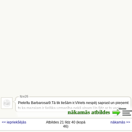
Ilze26
Piekrītu Barbarosai9.Tā tik tiešām ir.Vīriets nespēj saprast un pieņemt
to ka mazajam ir lielāka uzmanība nekā viņam.Un līdz ar to vecis
nākamās atbildes
aiziet:(
<< iepriekšējās
Atbildes 21 līdz 40 (kopā
nākamās >>
46)