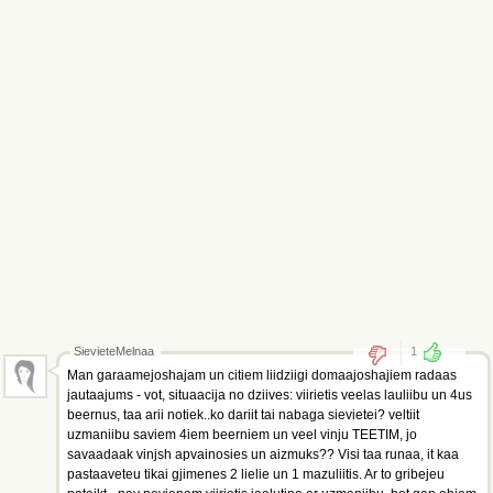
SievieteMelnaa
1
Man garaamejoshajam un citiem liidziigi domaajoshajiem radaas
jautaajums - vot, situaacija no dziives: viirietis veelas lauliibu un 4us
beernus, taa arii notiek..ko dariit tai nabaga sievietei? veltiit
uzmaniibu saviem 4iem beerniem un veel vinju TEETIM, jo
savaadaak vinjsh apvainosies un aizmuks?? Visi taa runaa, it kaa
pastaaveteu tikai gjimenes 2 lielie un 1 mazuliitis. Ar to gribejeu