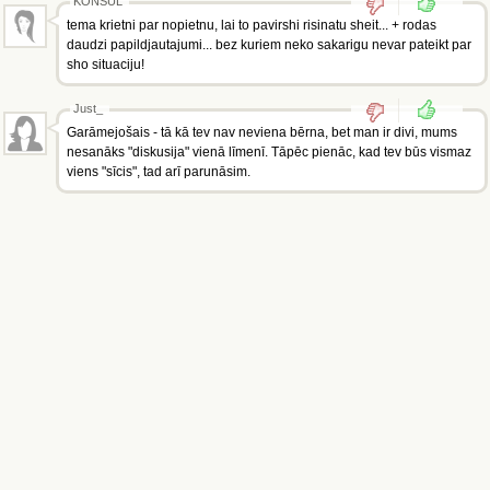
KONSUL
tema krietni par nopietnu, lai to pavirshi risinatu sheit... + rodas
daudzi papildjautajumi... bez kuriem neko sakarigu nevar pateikt par
sho situaciju!
Just_
Garāmejošais - tā kā tev nav neviena bērna, bet man ir divi, mums
nesanāks "diskusija" vienā līmenī. Tāpēc pienāc, kad tev būs vismaz
viens "sīcis", tad arī parunāsim.