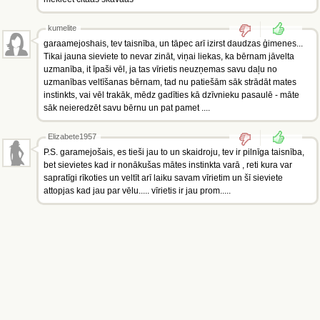
kumelite
garaamejoshais, tev taisnība, un tāpec arī izirst daudzas ģimenes...
Tikai jauna sieviete to nevar zināt, viņai liekas, ka bērnam jāvelta
uzmanība, it īpaši vēl, ja tas vīrietis neuzņemas savu daļu no
uzmanības veltīšanas bērnam, tad nu patiešām sāk strādāt mates
instinkts, vai vēl trakāk, mēdz gadīties kā dzīvnieku pasaulē - māte
sāk neieredzēt savu bērnu un pat pamet ....
Elizabete1957
P.S. garamejošais, es tieši jau to un skaidroju, tev ir pilnīga taisnība,
bet sievietes kad ir nonākušas mātes instinkta varā , reti kura var
sapratīgi rīkoties un veltīt arī laiku savam vīrietim un šī sieviete
attopjas kad jau par vēlu..... vīrietis ir jau prom.....