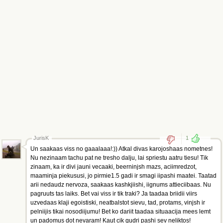
JurisK
1
Un saakaas viss no gaaalaaa!:)) Atkal divas karojoshaas nometnes!
Nu nezinaam tachu pat ne tresho dalju, lai spriestu aatru tiesu! Tik
zinaam, ka ir divi jauni vecaaki, beerninjsh mazs, aciimredzot,
maaminja piekususi, jo pirmie1.5 gadi ir smagi iipashi maatei. Taatad
arii nedaudz nervoza, saakaas kashkjiishi, iignums attieciibaas. Nu
pagruuts tas laiks. Bet vai viss ir tik traki? Ja taadaa briidii viirs
uzvedaas klaji egoistiski, neatbalstot sievu, tad, protams, vinjsh ir
pelniijis tikai nosodiijumu! Bet ko dariit taadaa situaacija mees lemt
un padomus dot nevaram! Kaut cik gudri pashi sev neliktos!