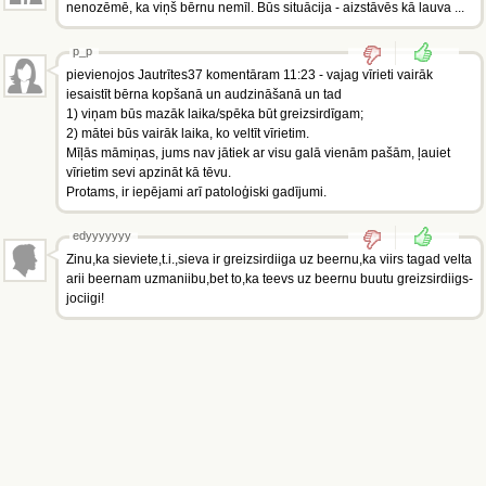
nenozēmē, ka viņš bērnu nemīl. Būs situācija - aizstāvēs kā lauva ...
p_p
pievienojos Jautrītes37 komentāram 11:23 - vajag vīrieti vairāk
iesaistīt bērna kopšanā un audzināšanā un tad
1) viņam būs mazāk laika/spēka būt greizsirdīgam;
2) mātei būs vairāk laika, ko veltīt vīrietim.
Mīļās māmiņas, jums nav jātiek ar visu galā vienām pašām, ļauiet
vīrietim sevi apzināt kā tēvu.
Protams, ir iepējami arī patoloģiski gadījumi.
edyyyyyyy
Zinu,ka sieviete,t.i.,sieva ir greizsirdiiga uz beernu,ka viirs tagad velta
arii beernam uzmaniibu,bet to,ka teevs uz beernu buutu greizsirdiigs-
jociigi!