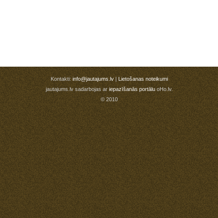
Kontakti:
info@jautajums.lv
|
Lietošanas noteikumi
jautajums.lv sadarbojas ar
iepazīšanās portālu
oHo.lv.
© 2010