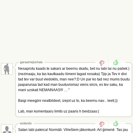
garaamejoshais
Nesaprotu kaads te sakars ar beernu skaitu, bet nu labi lai nu paliek:)
(nezinaaju, ka tas kautkaadu liimeni tagad nosaka) Tjip ja Tev ir divi
tad tev var buut viedoklis, man nee?:D Un par ko tad nez mums buutu
jaaparunaa tad kad man buutuvismaz viens siicis, es tev saku, ka
mani uzskati NEMAINAAS!!! .... "
Baigi meegjini neatbildeet, izejot uz to, ka beernu nav... leeti;))
Lab, man komentaaru limits uz paaris h beidzaas:(
wolands
Satan labi pateica! Normāli. Vīriešiem jākonkurē. Arī ģimenē. Tas jau