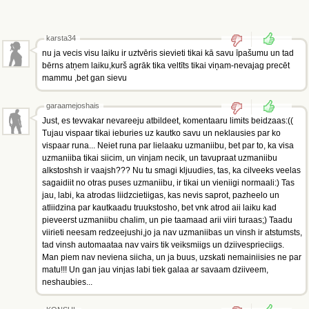
karsta34
nu ja vecis visu laiku ir uztvēris sievieti tikai kā savu īpašumu un tad
bērns atņem laiku,kurš agrāk tika veltīts tikai viņam-nevajag precēt
mammu ,bet gan sievu
garaamejoshais
Just, es tevvakar nevareeju atbildeet, komentaaru limits beidzaas:((
Tujau vispaar tikai ieburies uz kautko savu un neklausies par ko
vispaar runa... Neiet runa par lielaaku uzmaniibu, bet par to, ka visa
uzmaniiba tikai siicim, un vinjam necik, un tavupraat uzmaniibu
alkstoshsh ir vaajsh??? Nu tu smagi kljuudies, tas, ka cilveeks veelas
sagaidiit no otras puses uzmaniibu, ir tikai un vieniigi normaali:) Tas
jau, labi, ka atrodas liidzcietiigas, kas nevis saprot, pazheelo un
atliidzina par kautkaadu truukstosho, bet vnk atrod aii laiku kad
pieveerst uzmaniibu chalim, un pie taamaad arii viiri turaas;) Taadu
viirieti neesam redzeejushi,jo ja nav uzmaniibas un vinsh ir atstumsts,
tad vinsh automaataa nav vairs tik veiksmiigs un dziivesprieciigs.
Man piem nav neviena siicha, un ja buus, uzskati nemainiisies ne par
matu!!! Un gan jau vinjas labi tiek galaa ar savaam dziiveem,
neshaubies...