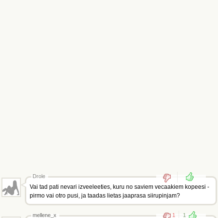
Drole
Vai tad pati nevari izveeleeties, kuru no saviem vecaakiem kopeesi -
pirmo vai otro pusi, ja taadas lietas jaaprasa siirupinjam?
mellene_x
1
1