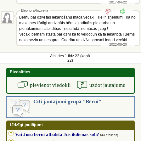
2017-04-22
EleonoraRuzvelta
Bērnu par dzīvi tās iekārtošanu māca vecāki ! Tie ir izņēmumi , ka no
mazotnes kārtīgi audzināts bērns , radināts pie darba un
pienākumiem, atbildības - nestrādā, nemācās , zog !
Vecāki bērnam stāsta par dzīvi kā to veidot un kā tā iekārtota ! Bērns
neko nezin un nesaprot. Gudrību un dzīvesprasmi iedod vecāki.
2022-08-20
Atbildes 1 līdz 22 (kopā
22)
Piedalīties
pievienot viedokli
uzdot jautājumu
Citi jautājumi grupā "Bērni"
Līdzīgi jautājumi
Vai Jusu berni atbalsta Jus ikdienas soli?
(33 atbildes)