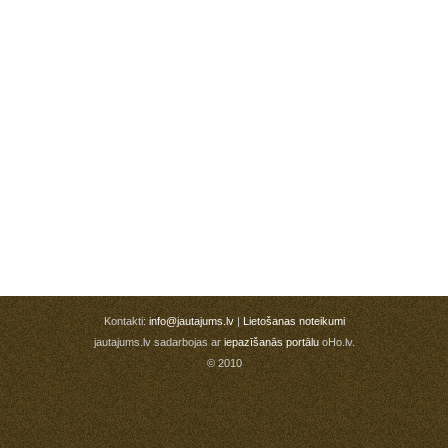
Kontakti:
info@jautajums.lv
|
Lietošanas noteikumi
jautajums.lv sadarbojas ar
iepazīšanās portālu
oHo.lv.
© 2010