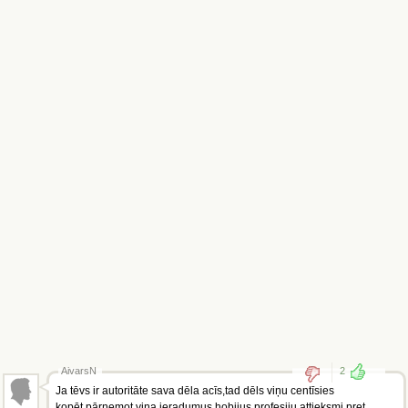
AivarsN
2
Ja tēvs ir autoritāte sava dēla acīs,tad dēls viņu centīsies
kopēt,pārņemot viņa ieradumus,hobijus,profesiju,attieksmi pret