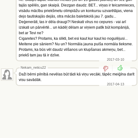
tajās spēlēs, gan skaipā. Diezgan daudz. BET... viņas ir teicamnieces,
visādu mācību priekšmetu olimpiāžu un konkursu uzvarētājas, viena
dejo tautiskajās dejās, otra mācās baletskolā jau 7. gadu...
Deģenerāti, tas ir dēla draugi?! Neskati vīrus no cepures - vai arī
izskati un pārvērtē... un kādēļ dēlam ar viņiem patīk būt kompānijā,
bet ar Tevi ne?
Cigaretes? Protams, ka slikti, bet esi kaut kur kaut ko nogulējusi...
Meitene pie sāniem? Nu un? Normāla jauna puiša normāla tieksme.
Protams, ka būs vēl daudz vilšanos un klupšanas akmeņu, bet...
priekš tam jau tā ir dzīve.
2017-03-10
Nekam_neticu22
Daži bērni pilnībā nevēlas būt tādi kā viņu vecāki, tāpēc meiģīna darīt
visu savādāk.
2017-04-13