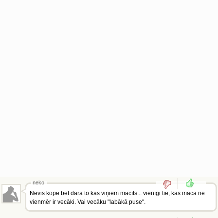
neko
Nevis kopē bet dara to kas viņiem mācīts... vienīgi tie, kas māca ne
vienmēr ir vecāki. Vai vecāku "labākā puse".