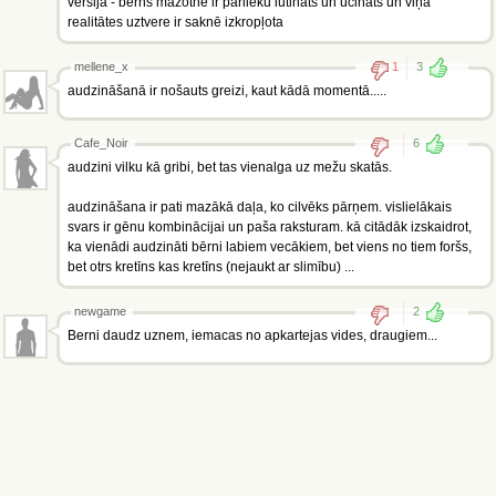
versija - bērns mazotnē ir pārlieku lutināts un ucināts un viņa
realitātes uztvere ir saknē izkropļota
mellene_x
1
3
audzināšanā ir nošauts greizi, kaut kādā momentā.....
Cafe_Noir
6
audzini vilku kā gribi, bet tas vienalga uz mežu skatās.
audzināšana ir pati mazākā daļa, ko cilvēks pārņem. vislielākais
svars ir gēnu kombinācijai un paša raksturam. kā citādāk izskaidrot,
ka vienādi audzināti bērni labiem vecākiem, bet viens no tiem foršs,
bet otrs kretīns kas kretīns (nejaukt ar slimību) ...
newgame
2
Berni daudz uznem, iemacas no apkartejas vides, draugiem...