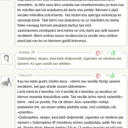
sievietēm. Ja dēls savu tēvu uzskata par neveiksminieku,no kura nav
ko mācīties,tad ļoti iespējams,kā darīs visu pretēji. Bērnam ir jājūt
vecāku mīlestība,uzticēšanās. Tad viņam būs spēcīga motivācija ko
sasniegt dzīvē. Tādi bērni nav jāskubina ne uz mācībām,ne darbu.
Neko nevajag bērnam piespiest darīt,jo tad viņš
sadumposies,noslēgsies sevī,melos un visu darīs par spīti saviem
vecākiem. Bērni izvēlas savus vecākus,bet ja vecāki viņu cerības
pieviļ,tad nav ko no bērniem gaidīt brīnumus.
Kristine_78
2
1
Datorspēles, skaips, kaut kādi değenerāti ,cigaretes un meitene pie
sāniem. Ko gan vairāk var vēlēties
Sassy14
3
Kau kur kāds gudrs cilvēks teica - «bērni nav sevišķi līdzīgi saviem
vecākiem, bet gan drīzāk savam laikmetam».
Lielā mērā ta ir taisnība. Un it sevišķi tā ir taisnība, ja vecākus un
bērnus nesaista draudzības saite. Tad vecāki dzīvo vienā «planētā»,
bērni - otrā un punkts. Par cik dēlam Jūsu «planētā» nebija
pietiekami ērti, vai viņam netika atvēlēta vieta, viņš izvēlējās citu
«planētu».
«Datorspēles, skaips, kaut kādi değenerāti ,cigaretes un meitene pie
sāniem.» Datorspēles IR mūsdienu dzīves sastāvdaļa, patīk Tev vai
ne. Skaips tāpat. Manas meitas (18 un 13 gadus jaunas) arī sēž gan