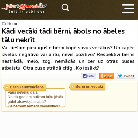
Bērni
Kādi vecāki tādi bērni, ābols no ābeles
tālu nekrīt
Vai tiešām pieaugušie bērni kopē savus vecākus? Un kapēc
izvēlas negatīvo variantu, nevis pozitīvo? Respektīvi bērns
nestrādā, melo, zog, nemācās un cer uz otras puses
V
atbalstu. Otra puse strādā cītīgi. Ko iesākt?
Bērni un vecāki
Bērnu audzināšana
Vairs netieku galā
No cik gadiem puikam būtu jāsāk
gulēt atsevišķā istabā?
Kā bernam iemacit savaldities?
Bērns (pusaudzis) melo