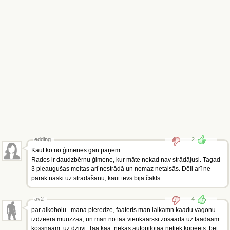
edding
2
Kaut ko no ģimenes gan paņem.
Rados ir daudzbērnu ģimene, kur māte nekad nav strādājusi. Tagad
3 pieaugušas meitas arī nestrādā un nemaz netaisās. Dēli arī ne
pārāk naski uz strādāšanu, kaut tēvs bija čakls.
av2
4
par alkoholu ..mana pieredze, faateris man laikamn kaadu vagonu
izdzeera muuzzaa, un man no taa vienkaarssi zosaada uz taadaam
kossnaam, uz dziivi. Taa kaa, nekas autopilotaa netiek kopeets, bet