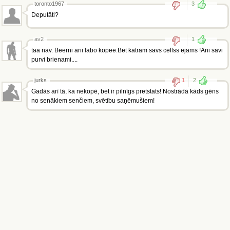
toronto1967
3
Deputāti?
av2
1
taa nav. Beerni arii labo kopee.Bet katram savs cellss ejams !Arii savi
purvi brienami....
jurks
1
2
Gadās arī tā, ka nekopē, bet ir pilnīgs pretstats! Nostrādā kāds gēns
no senākiem senčiem, svētību saņēmušiem!