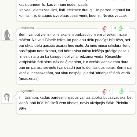
katrs pannem to, kas vinnam noder, patiik.
Un veel, diemzzeel lloti, lloti ietekmee draugi. Un parasti ir gruuti tur
ko maiiit, jo draugus izveelaas tiessi vinni, beerni., Neviss vecaaki.
Muktiana
4
Bērni var būt viens no lielākajiem pārbaudījumiem cilvēkam, īpaši
mātēm. Ne velti Bībelē teikts, ka par labu dēlu priecīgs būs tēvs, bet
par sliktu dēlu gaužas asaras lies māte. Ja mēs mūsu raksturā īlēnu
noslēpjam neredzamu, tad bērns visu mūsu iekšējo grēcīgo pasauli
iznes uz āru un kā karogu noplivina redzamā veidā. Respektīvi,
vistipiskāk tādi bērni nāk no ģimenēm, kur vecāki viens otram dara
pāri un parasti sieviete (vai otrādi) par to domās dusmojas. Bērns par
vecāku nesaskaņām, par viņu nespēju piedot "atriebjas" tādā veidā
(neapzināti).
Agatem9
1
1
Ir ir taisnība, kādus pārdesmit gadus var tas ābolīts būt savādāks, bet
vienā labā brīdī būt tieši zem ābeles, nevis aizripojis tālāk. Piekrītu
99%.