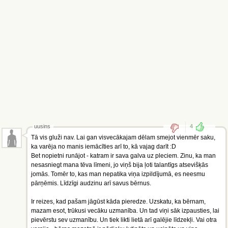
uusins
4
Tā vis gluži nav. Lai gan visvecākajam dēlam smejot vienmēr saku,
ka varēja no manis iemācīties arī to, kā vajag darīt :D
Bet nopietni runājot - katram ir sava galva uz pleciem. Zinu, ka man
nesasniegt mana tēva līmeni, jo viņš bija ļoti talantīgs atsevišķās
jomās. Tomēr to, kas man nepatika viņa izpildījumā, es neesmu
pārņēmis. Līdzīgi audzinu arī savus bērnus.
Ir reizes, kad pašam jāgūst kāda pieredze. Uzskatu, ka bērnam,
mazam esot, trūkusi vecāku uzmanība. Un tad viņi sāk izpausties, lai
pievērstu sev uzmanību. Un tiek likti lietā arī galējie līdzekļi. Vai otra