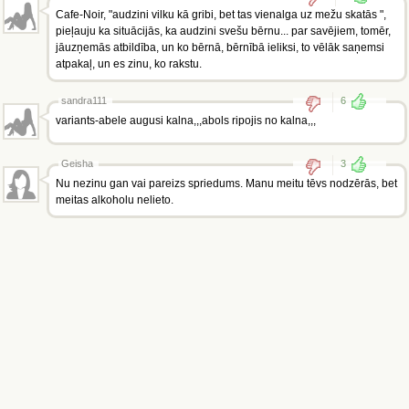
Cafe-Noir, "audzini vilku kā gribi, bet tas vienalga uz mežu skatās ",
pieļauju ka situācijās, ka audzini svešu bērnu... par savējiem, tomēr,
jāuzņemās atbildība, un ko bērnā, bērnībā ieliksi, to vēlāk saņemsi
atpakaļ, un es zinu, ko rakstu.
sandra111
6
variants-abele augusi kalna,,,abols ripojis no kalna,,,
Geisha
3
Nu nezinu gan vai pareizs spriedums. Manu meitu tēvs nodzērās, bet
meitas alkoholu nelieto.