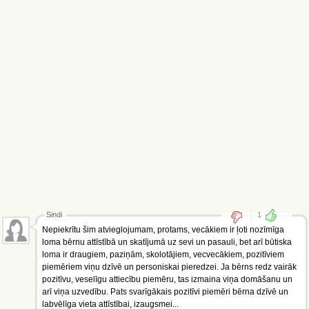
Sindi
1
Nepiekrītu šim atvieglojumam, protams, vecākiem ir ļoti nozīmīga
loma bērnu attīstībā un skatījumā uz sevi un pasauli, bet arī būtiska
loma ir draugiem, paziņām, skolotājiem, vecvecākiem, pozitīviem
piemēriem viņu dzīvē un personiskai pieredzei. Ja bērns redz vairāk
pozitīvu, veselīgu attiecību piemēru, tas izmaina viņa domāšanu un
arī viņa uzvedību. Pats svarīgākais pozitīvi piemēri bērna dzīvē un
labvēlīga vieta attīstībai, izaugsmei...