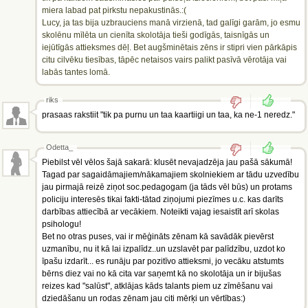
miera labad pat pirkstu nepakustinās.:(
Lucy, ja tas bija uzbrauciens manā virzienā, tad galīgi garām, jo esmu
skolēnu mīlēta un cienīta skolotāja tieši godīgās, taisnīgās un
iejūtīgās attieksmes dēļ. Bet augšminētais zēns ir stipri vien pārkāpis
citu cilvēku tiesības, tāpēc netaisos vairs palikt pasīvā vērotāja vai
labās tantes lomā.
riks
prasaas rakstiit "tik pa purnu un taa kaartiigi un taa, ka ne-1 neredz."
Odetta_
Piebilst vēl vēlos šajā sakarā: klusēt nevajadzēja jau pašā sākumā!
Tagad par sagaidāmajiem/nākamajiem skolniekiem ar tādu uzvedību
jau pirmajā reizē ziņot soc.pedagogam (ja tāds vēl būs) un protams
policiju interesēs tikai fakti-tātad ziņojumi piezīmes u.c. kas darīts
darbības attiecībā ar vecākiem. Noteikti vajag iesaistīt arī skolas
psihologu!
Bet no otras puses, vai ir mēģināts zēnam kā savādāk pievērst
uzmanību, nu it kā lai izpalīdz..un uzslavēt par palīdzību, uzdot ko
īpašu izdarīt... es runāju par pozitīvo attieksmi, jo vecāku atstumts
bērns diez vai no kā cita var saņemt kā no skolotāja un ir bijušas
reizes kad "salūst", atklājas kāds talants piem uz zīmēšanu vai
dziedāšanu un rodas zēnam jau citi mērķi un vērtības:)