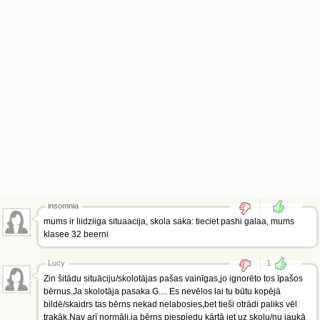
insomnia
mums ir liidziiga situaacija, skola saka: tieciet pashi galaa, mums
klasee 32 beerni
Lucy
1
Zin šitādu situāciju/skolotājas pašas vainīgas,jo ignorēto tos īpašos
bērnus.Ja skolotāja pasaka G.... Es nevēlos lai tu būtu kopējā
bildē/skaidrs tas bērns nekad nelabosies,bet tieši otrādi paliks vēl
trakāk.Nav arī normāli,ja bērns piespiedu kārtā iet uz skolu/nu jaukā