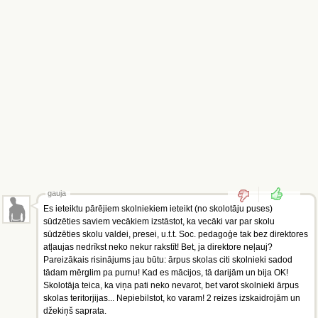
gauja
Es ieteiktu pārējiem skolniekiem ieteikt (no skolotāju puses)
sūdzēties saviem vecākiem izstāstot, ka vecāki var par skolu
sūdzēties skolu valdei, presei, u.t.t. Soc. pedagoģe tak bez direktores
atļaujas nedrīkst neko nekur rakstīt! Bet, ja direktore neļauj?
Pareizākais risinājums jau būtu: ārpus skolas citi skolnieki sadod
tādam mērglim pa purnu! Kad es mācijos, tā darijām un bija OK!
Skolotāja teica, ka viņa pati neko nevarot, bet varot skolnieki ārpus
skolas teritorjijas... Nepiebilstot, ko varam! 2 reizes izskaidrojām un
džekiņš saprata.