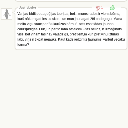
Just_double
1
Var jau bīdīt pedagoģijas teorijas, bet... mums rados ir viens bērns,
kurš nākamgad ies uz skolu, un man jau tagad žēl padegogu. Mana
meita viņu sauc par "kukurūzas bērnu"- acis esot tādas ļaunas,
caurspīdīgas. Lūk, un par to labo attieksmi - tas nelīdz, ir izmēģināts
viss, bet viņam tas nav vajadzīgs, pret tiem,m kuri pret viņu izturas
labi, viņš ir tikpat nejauks. Kaut kāds iedzimts ļaunums, varbut vecāku
karma?