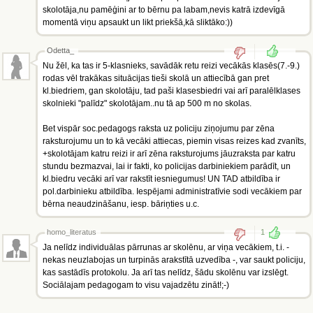
skolotāja,nu pamēģini ar to bērnu pa labam,nevis katrā izdevīgā
momentā viņu apsaukt un likt priekšā,kā sliktāko:))
Odetta_
Nu žēl, ka tas ir 5-klasnieks, savādāk retu reizi vecākās klasēs(7.-9.)
rodas vēl trakākas situācijas tieši skolā un attiecībā gan pret
kl.biedriem, gan skolotāju, tad paši klasesbiedri vai arī paralēlklases
skolnieki "palīdz" skolotājam..nu tā ap 500 m no skolas.
Bet vispār soc.pedagogs raksta uz policiju ziņojumu par zēna
raksturojumu un to kā vecāki attiecas, piemin visas reizes kad zvanīts,
+skolotājam katru reizi ir arī zēna raksturojums jāuzraksta par katru
stundu bezmazvai, lai ir fakti, ko policijas darbiniekiem parādīt, un
kl.biedru vecāki arī var rakstīt iesniegumus! UN TAD atbildība ir
pol.darbinieku atbildība. Iespējami administratīvie sodi vecākiem par
bērna neaudzināšanu, iesp. bāriņties u.c.
homo_literatus
1
Ja nelīdz individuālas pārrunas ar skolēnu, ar viņa vecākiem, t.i. -
nekas neuzlabojas un turpinās arakstītā uzvedība -, var saukt policiju,
kas sastādīs protokolu. Ja arī tas nelīdz, šādu skolēnu var izslēgt.
Sociālajam pedagogam to visu vajadzētu zināt!;-)