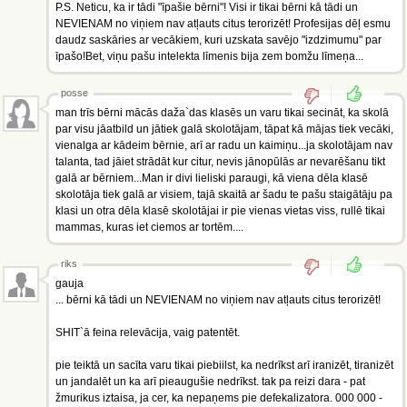
P.S. Neticu, ka ir tādi "īpašie bērni"! Visi ir tikai bērni kā tādi un
NEVIENAM no viņiem nav atļauts citus terorizēt! Profesijas dēļ esmu
daudz saskāries ar vecākiem, kuri uzskata savējo "izdzimumu" par
īpašo!Bet, viņu pašu intelekta līmenis bija zem bomžu līmeņa...
posse
man trīs bērni mācās daža`das klasēs un varu tikai secināt, ka skolā
par visu jāatbild un jātiek galā skolotājam, tāpat kā mājas tiek vecāki,
vienalga ar kādeim bērnie, arī ar radu un kaimiņu...ja skolotājam nav
talanta, tad jāiet strādāt kur citur, nevis jānopūlās ar nevarēšanu tikt
galā ar bērniem...Man ir divi lieliski paraugi, kā viena dēla klasē
skolotāja tiek galā ar visiem, tajā skaitā ar šadu te pašu staigātāju pa
klasi un otra dēla klasē skolotājai ir pie vienas vietas viss, rullē tikai
mammas, kuras iet ciemos ar tortēm....
riks
gauja
... bērni kā tādi un NEVIENAM no viņiem nav atļauts citus terorizēt!
SHIT`ā feina relevācija, vaig patentēt.
pie teiktā un sacīta varu tikai piebiilst, ka nedrīkst arī iranizēt, tiranizēt
un jandalēt un ka arī pieaugušie nedrīkst. tak pa reizi dara - pat
žmurikus iztaisa, ja cer, ka nepaņems pie defekalizatora. 000 000 -