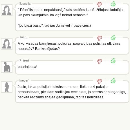
iluuuzija
"-Pēterītis ir pats nepaklausīgākais skolēns klasē- žēlojas skolotāja-
Un pats skumjākais, ka viņš nekad nebasto."
"ļoti bieži basto", tad jau Jums vēl ir paveicies:)
Just_
A ko, visādas bāriņtiesas, policijas, pašvaldības policijas utt. vairs
nepastāv? Bankrotējušas?
7_jeeri
baarinjtiesa!
[never]
Juste, tak ar policiju ir tukshs nummurs, lieku reizi pakalju
nepaustinaas, pie kiam sodiis jau vecaakus, jo beerns nepilngadiigs,
bet kaa redzams shajaa gadiijumaa, tad tas neliidzees.