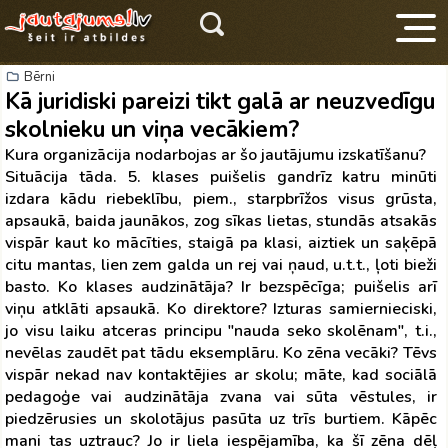
Bērni
Kā juridiski pareizi tikt galā ar neuzvedīgu
skolnieku un viņa vecākiem?
Kura organizācija nodarbojas ar šo jautājumu izskatīšanu?
Situācija tāda. 5. klases puišelis gandrīz katru minūti
izdara kādu riebeklību, piem., starpbrīžos visus grūsta,
V
apsaukā, baida jaunākos, zog sīkas lietas, stundās atsakās
vispār kaut ko mācīties, staigā pa klasi, aiztiek un saķēpā
citu mantas, lien zem galda un rej vai ņaud, u.t.t., ļoti bieži
basto. Ko klases audzinātāja? Ir bezspēcīga; puišelis arī
viņu atklāti apsaukā. Ko direktore? Izturas samiernieciski,
jo visu laiku atceras principu "nauda seko skolēnam", t.i.,
nevēlas zaudēt pat tādu eksemplāru. Ko zēna vecāki? Tēvs
vispār nekad nav kontaktējies ar skolu; māte, kad sociālā
pedagoģe vai audzinātāja zvana vai sūta vēstules, ir
piedzērusies un skolotājus pasūta uz trīs burtiem. Kāpēc
mani tas uztrauc? Jo ir liela iespējamība, ka šī zēna dēļ