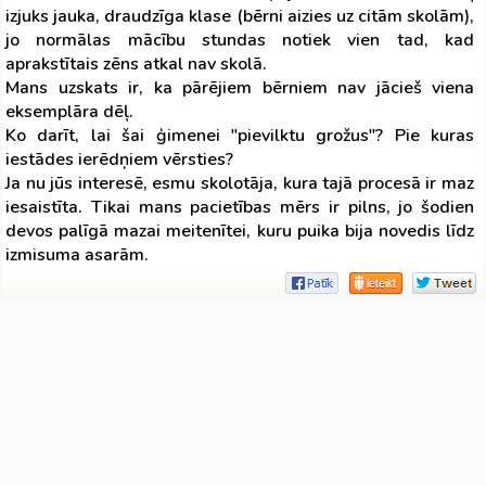
izjuks jauka, draudzīga klase (bērni aizies uz citām skolām),
jo normālas mācību stundas notiek vien tad, kad
aprakstītais zēns atkal nav skolā.
Mans uzskats ir, ka pārējiem bērniem nav jācieš viena
eksemplāra dēļ.
Ko darīt, lai šai ģimenei "pievilktu grožus"? Pie kuras
iestādes ierēdņiem vērsties?
Ja nu jūs interesē, esmu skolotāja, kura tajā procesā ir maz
iesaistīta. Tikai mans pacietības mērs ir pilns, jo šodien
devos palīgā mazai meitenītei, kuru puika bija novedis līdz
izmisuma asarām.