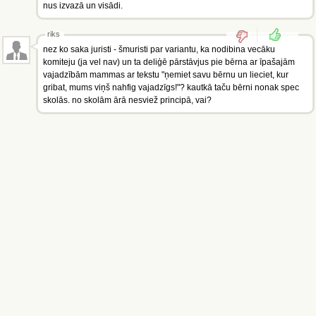
nus izvazā un visādi.
riks
nez ko saka juristi - šmuristi par variantu, ka nodibina vecāku
komiteju (ja vel nav) un ta deliģē pārstāvjus pie bērna ar īpašajām
vajadzībām mammas ar tekstu "ņemiet savu bērnu un lieciet, kur
gribat, mums viņš nahfig vajadzīgs!"? kautkā taču bērni nonak spec
skolās. no skolām ārā nesviež principā, vai?