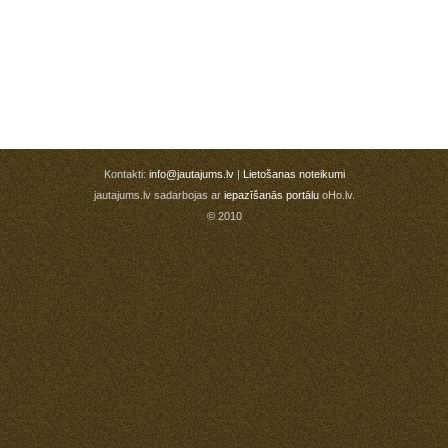
Kontakti:
info@jautajums.lv
|
Lietošanas noteikumi
jautajums.lv sadarbojas ar
iepazīšanās portālu
oHo.lv.
© 2010