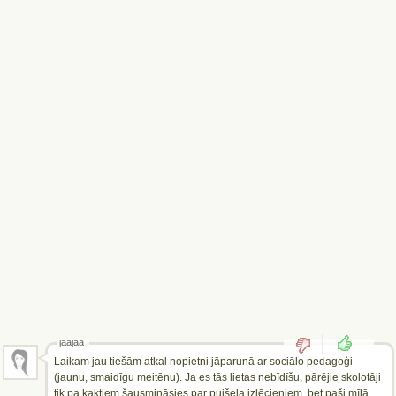
jaajaa
Laikam jau tiešām atkal nopietni jāparunā ar sociālo pedagoģi
(jaunu, smaidīgu meitēnu). Ja es tās lietas nebīdīšu, pārējie skolotāji
tik pa kaktiem šausmināsies par puišeļa izlēcieniem, bet paši mīļā