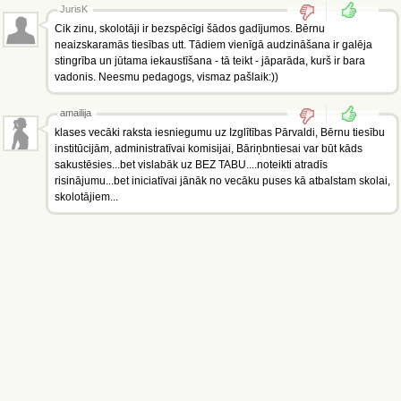
JurisK
Cik zinu, skolotāji ir bezspēcīgi šādos gadījumos. Bērnu
neaizskaramās tiesības utt. Tādiem vienīgā audzināšana ir galēja
stingrība un jūtama iekaustīšana - tā teikt - jāparāda, kurš ir bara
vadonis. Neesmu pedagogs, vismaz pašlaik:))
amailija
klases vecāki raksta iesniegumu uz Izglītības Pārvaldi, Bērnu tiesību
institūcijām, administratīvai komisijai, Bāriņbntiesai var būt kāds
sakustēsies...bet vislabāk uz BEZ TABU....noteikti atradīs
risinājumu...bet iniciatīvai jānāk no vecāku puses kā atbalstam skolai,
skolotājiem...