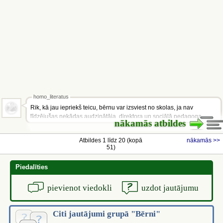
homo_literatus
Rik, kā jau iepriekš teicu, bērnu var izsviest no skolas, ja nav
līdzējušas nekādas audzinātāja, direktora un sociālā pedagoga
nākamās atbildes
aktivitātes - pārrunas ar bērnu,...
Atbildes 1 līdz 20 (kopā
nākamās >>
51)
Piedalīties
pievienot viedokli
uzdot jautājumu
Citi jautājumi grupā "Bērni"