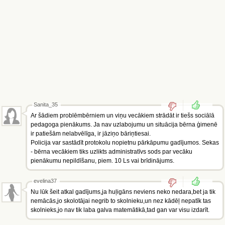
Sanita_35
Ar šādiem problēmbērniem un viņu vecākiem strādāt ir tiešs sociālā
pedagoga pienākums. Ja nav uzlabojumu un situācija bērna ģimenē
ir patiešām nelabvēlīga, ir jāziņo bāriņtiesai.
Policija var sastādīt protokolu nopietnu pārkāpumu gadījumos. Sekas
- bērna vecākiem tiks uzlikts administratīvs sods par vecāku
pienākumu nepildīšanu, piem. 10 Ls vai brīdinājums.
evelina37
Nu lūk šeit atkal gadījums,ja huļigāns neviens neko nedara,bet ja tik
nemācās,jo skolotājai negrib to skolnieku,un nez kādēļ nepatīk tas
skolnieks,jo nav tik laba galva matemātikā,tad gan var visu izdarīt.